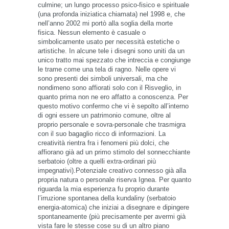
culmine; un lungo processo psico-fisico e spirituale
(una profonda iniziatica chiamata) nel 1998 e, che
nell’anno 2002 mi portò alla soglia della morte
fisica. Nessun elemento è casuale o
simbolicamente usato per necessità estetiche o
artistiche. In alcune tele i disegni sono uniti da un
unico tratto mai spezzato che intreccia e congiunge
le trame come una tela di ragno. Nelle opere vi
sono presenti dei simboli universali, ma che
nondimeno sono affiorati solo con il Risveglio, in
quanto prima non ne ero affatto a conoscenza. Per
questo motivo confermo che vi è sepolto all’interno
di ogni essere un patrimonio comune, oltre al
proprio personale e sovra-personale che trasmigra
con il suo bagaglio ricco di informazioni. La
creatività rientra fra i fenomeni più dolci, che
affiorano già ad un primo stimolo del sonnecchiante
serbatoio (oltre a quelli extra-ordinari più
impegnativi).Potenziale creativo connesso già alla
propria natura o personale riserva Ignea. Per quanto
riguarda la mia esperienza fu proprio durante
l’irruzione spontanea della kundaliny (serbatoio
energia-atomica) che iniziai a disegnare e dipingere
spontaneamente (più precisamente per avermi già
vista fare le stesse cose su di un altro piano