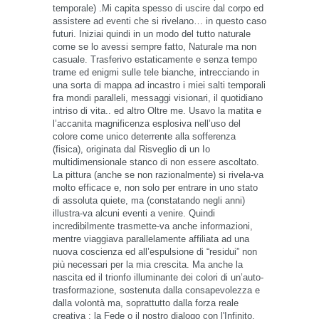
temporale) .Mi capita spesso di uscire dal corpo ed
assistere ad eventi che si rivelano… in questo caso
futuri. Iniziai quindi in un modo del tutto naturale
come se lo avessi sempre fatto, Naturale ma non
casuale. Trasferivo estaticamente e senza tempo
trame ed enigmi sulle tele bianche, intrecciando in
una sorta di mappa ad incastro i miei salti temporali
fra mondi paralleli, messaggi visionari, il quotidiano
intriso di vita.. ed altro Oltre me. Usavo la matita e
l’accanita magnificenza esplosiva nell’uso del
colore come unico deterrente alla sofferenza
(fisica), originata dal Risveglio di un Io
multidimensionale stanco di non essere ascoltato.
La pittura (anche se non razionalmente) si rivela-va
molto efficace e, non solo per entrare in uno stato
di assoluta quiete, ma (constatando negli anni)
illustra-va alcuni eventi a venire. Quindi
incredibilmente trasmette-va anche informazioni,
mentre viaggiava parallelamente affiliata ad una
nuova coscienza ed all’espulsione di “residui” non
più necessari per la mia crescita. Ma anche la
nascita ed il trionfo illuminante dei colori di un’auto-
trasformazione, sostenuta dalla consapevolezza e
dalla volontà ma, soprattutto dalla forza reale
creativa : la Fede o il nostro dialogo con l'Infinito.