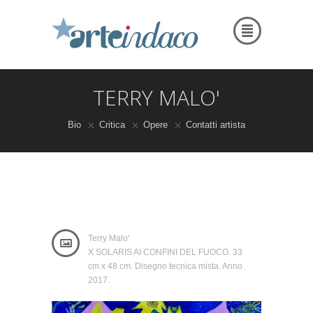
TERRY MALO'
Bio
Critica
Opere
Contatti artista
Terry Malo'
X SOLARIS AI CONFINI DEL FUOCO. 33
cm x 48 cm. Disegno tecnica mista. Anno
2017.